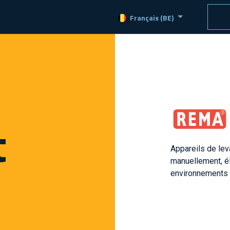
roduits
Services
Jobs
Contact
Français (BE)
t
Appareils de lev
manuellement, é
environnements i