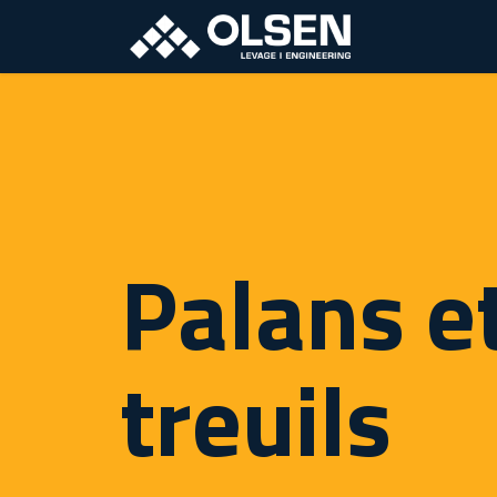
A propos
P
Palans e
treuils